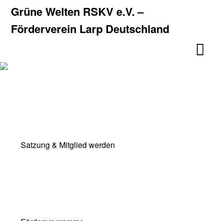
Skip
Skip
Grüne Welten RSKV e.V. –
to
to
Förderverein Larp Deutschland
content
content
Satzung & Mitglied werden